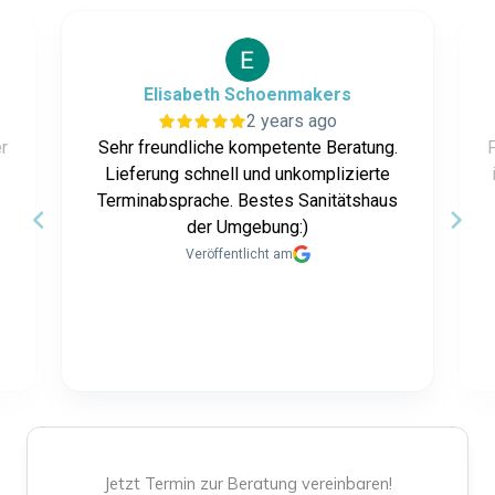
Elisabeth Schoenmakers
2 years ago
r
Sehr freundliche kompetente Beratung.
Lieferung schnell und unkomplizierte
Terminabsprache. Bestes Sanitätshaus
der Umgebung:)
Veröffentlicht am
P
a
2 / 13
g
Jetzt Termin zur Beratung vereinbaren!
e