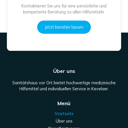
2
Kontaktieren Sie uns für eine persönliche und
o
kompetente Beratung zu allen Hilfsmitteln.
Google review widget
by
trustmary
f
1
Jetzt beraten lassen
3
Über uns
Sanitätshaus vor Ort bietet hochwertige medizinische
Hilfsmittel und individuellen Service in Kevelaer.
Menü
Startseite
Über uns